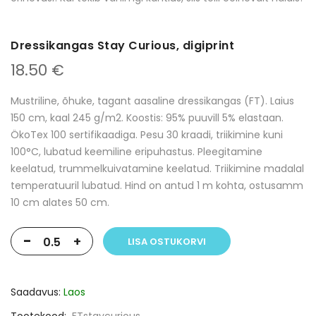
Dressikangas Stay Curious, digiprint
18.50 €
Mustriline, õhuke, tagant aasaline dressikangas (FT). Laius
150 cm, kaal 245 g/m2. Koostis: 95% puuvill 5% elastaan.
ÖkoTex 100 sertifikaadiga. Pesu 30 kraadi, triikimine kuni
100°C, lubatud keemiline eripuhastus. Pleegitamine
keelatud, trummelkuivatamine keelatud. Triikimine madalal
temperatuuril lubatud. Hind on antud 1 m kohta, ostusamm
10 cm alates 50 cm.
-
+
LISA OSTUKORVI
Saadavus:
Laos