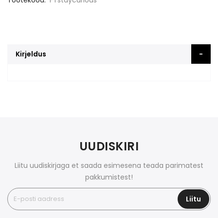
Tootekood
FTstaycurious
Kirjeldus
UUDISKIRI
Liitu uudiskirjaga et saada esimesena teada parimatest
pakkumistest!
Liitu