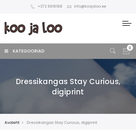
+372 6616168
info@koojaloo.ee
KATEGOORIAD
Dressikangas Stay Curious,
digiprint
Avaleht
Dressikangas Stay Curious, digiprint