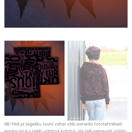
NB! Pildi ja tegeliku tooni vahel võib esineda fototehniliselt
erinevusi! Kui tekib vähimgi kahtlus, siis telli eelnevalt näidis!