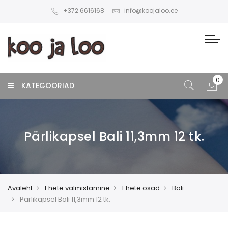
+372 6616168
info@koojaloo.ee
KATEGOORIAD
Pärlikapsel Bali 11,3mm 12 tk.
Avaleht
Ehete valmistamine
Ehete osad
Bali
Pärlikapsel Bali 11,3mm 12 tk.