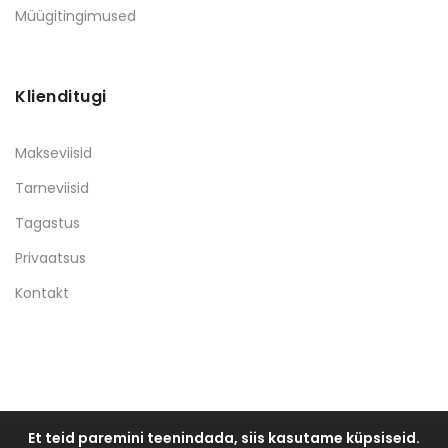
Müügitingimused
Klienditugi
Makseviisid
Tarneviisid
Tagastus
Privaatsus
Kontakt
Et teid paremini teenindada, siis kasutame küpsiseid.