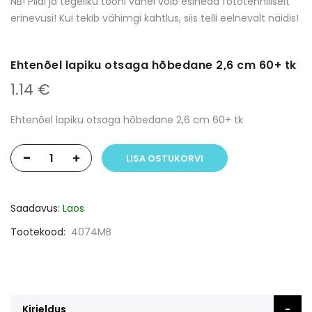
NB! Pildi ja tegeliku tooni vahel võib esineda fototehniliselt
erinevusi! Kui tekib vähimgi kahtlus, siis telli eelnevalt näidis!
Ehtenõel lapiku otsaga hõbedane 2,6 cm 60+ tk
1.14 €
Ehtenõel lapiku otsaga hõbedane 2,6 cm 60+ tk
-
+
LISA OSTUKORVI
Saadavus:
Laos
Tootekood
4074MB
Kirjeldus