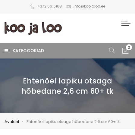
+372 6616168
info@koojaloo.ee
KATEGOORIAD
Ehtenõel lapiku otsaga
hõbedane 2,6 cm 60+ tk
Avaleht
Ehtenõel lapiku otsaga hõbedane 2,6 cm 60+ tk