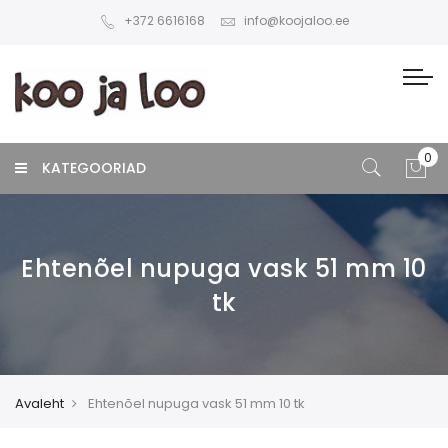
+372 6616168
info@koojaloo.ee
KATEGOORIAD
Ehtenõel nupuga vask 51 mm 10
tk
Avaleht
Ehtenõel nupuga vask 51 mm 10 tk