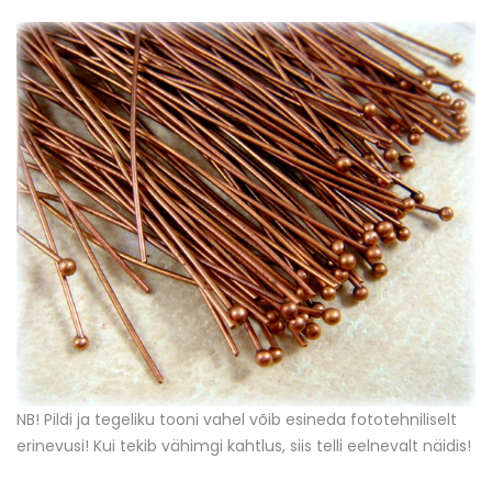
NB! Pildi ja tegeliku tooni vahel võib esineda fototehniliselt
erinevusi! Kui tekib vähimgi kahtlus, siis telli eelnevalt näidis!