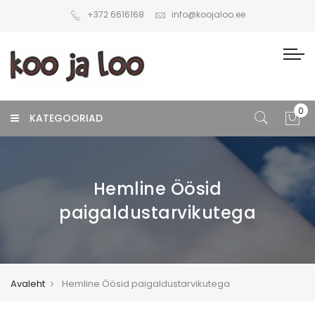
+372 6616168
info@koojaloo.ee
KATEGOORIAD
Hemline Öösid
paigaldustarvikutega
Avaleht
Hemline Öösid paigaldustarvikutega