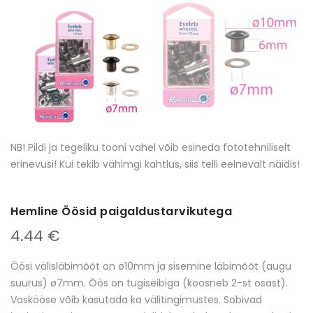
NB! Pildi ja tegeliku tooni vahel võib esineda fototehniliselt
erinevusi! Kui tekib vähimgi kahtlus, siis telli eelnevalt näidis!
Hemline Öösid paigaldustarvikutega
4.44 €
Öösi välisläbimõõt on ø10mm ja sisemine läbimõõt (augu
suurus) ø7mm. Öös on tugiseibiga (koosneb 2-st osast).
Vaskööse võib kasutada ka välitingimustes. Sobivad