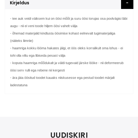
Kirjeldus
- tee auk veidi väiksem kui on öösi mõõt ja suru öösi torujas osa poolvägisi läbi
augu - nii ei veni toode hiljem öösi vahelt välja
- õhemad materjalid kindlusta öösimise kohast eelnevalt tugimaterjaliga
(näiteks liimriie)
- haamriga kokku lööma hakates jälgi, et öös oleks korralikult oma lohus - ei
tohi olla viltu ega libiseda pesast välja
- koputa haamriga mõõdukalt ja väldi tugevaid järske lööke - nii deformeerub
öösi serv rulli ega rebene nii kergesti
- ära jäta öösitud toodet kauaks niiskusesse ega pestud toodet märjalt
ladestatuna
UUDISKIRI