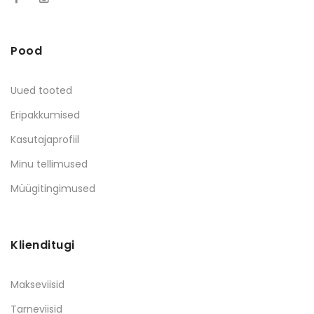
Pood
Uued tooted
Eripakkumised
Kasutajaprofiil
Minu tellimused
Müügitingimused
Klienditugi
Makseviisid
Tarneviisid