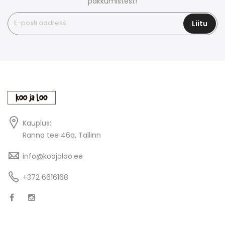
pakkumistest!
Liitu
Kauplus:
Ranna tee 46a, Tallinn
info@koojaloo.ee
+372 6616168