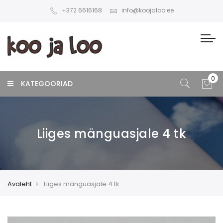
+372 6616168
info@koojaloo.ee
KATEGOORIAD
Liiges mänguasjale 4 tk
Avaleht
Liiges mänguasjale 4 tk