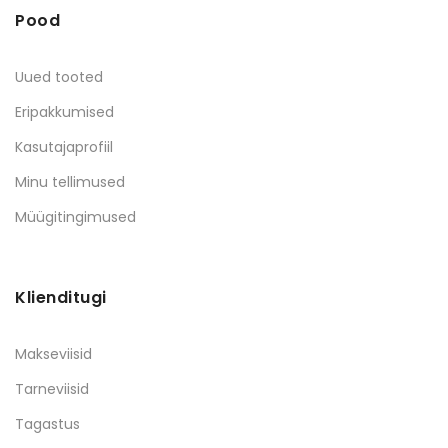
Pood
Uued tooted
Eripakkumised
Kasutajaprofiil
Minu tellimused
Müügitingimused
Klienditugi
Makseviisid
Tarneviisid
Tagastus