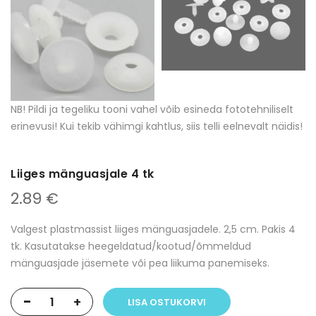
NB! Pildi ja tegeliku tooni vahel võib esineda fototehniliselt
erinevusi! Kui tekib vähimgi kahtlus, siis telli eelnevalt näidis!
Liiges mänguasjale 4 tk
2.89 €
Valgest plastmassist liiges mänguasjadele. 2,5 cm. Pakis 4
tk. Kasutatakse heegeldatud/kootud/õmmeldud
mänguasjade jäsemete või pea liikuma panemiseks.
-
+
LISA OSTUKORVI