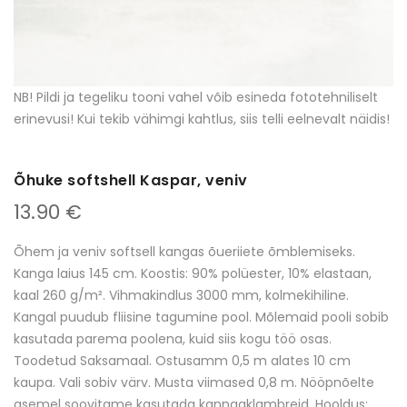
NB! Pildi ja tegeliku tooni vahel võib esineda fototehniliselt
erinevusi! Kui tekib vähimgi kahtlus, siis telli eelnevalt näidis!
Õhuke softshell Kaspar, veniv
13.90 €
Õhem ja veniv softsell kangas õueriiete õmblemiseks.
Kanga laius 145 cm. Koostis: 90% polüester, 10% elastaan,
kaal 260 g/m². Vihmakindlus 3000 mm, kolmekihiline.
Kangal puudub fliisine tagumine pool. Mõlemaid pooli sobib
kasutada parema poolena, kuid siis kogu töö osas.
Toodetud Saksamaal. Ostusamm 0,5 m alates 10 cm
kaupa. Vali sobiv värv. Musta viimased 0,8 m. Nööpnõelte
asemel soovitame kasutada kanngaklambreid. Hooldus: