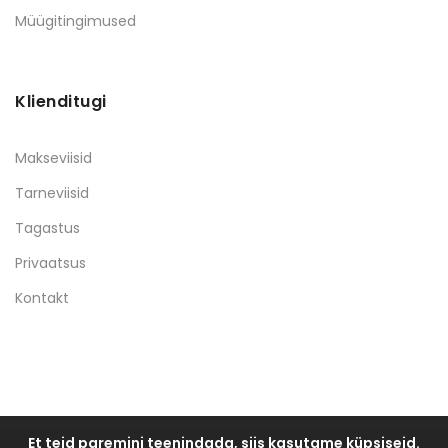
Müügitingimused
Klienditugi
Makseviisid
Tarneviisid
Tagastus
Privaatsus
Kontakt
Et teid paremini teenindada, siis kasutame küpsiseid.