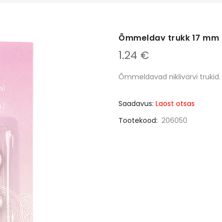
Õmmeldav trukk 17 mm
1.24 €
Õmmeldavad niklivärvi trukid. 
Saadavus:
Laost otsas
Tootekood
206050