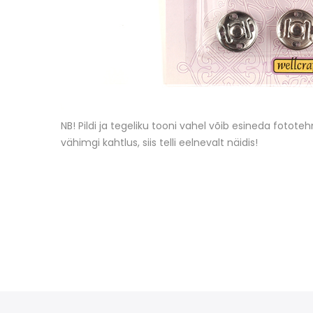
NB! Pildi ja tegeliku tooni vahel võib esineda fototehni
vähimgi kahtlus, siis telli eelnevalt näidis!