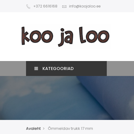
+372 6616168
info@koojaloo.ee
KATEGOORIAD
Avaleht
Õmmeldav trukk 17 mm