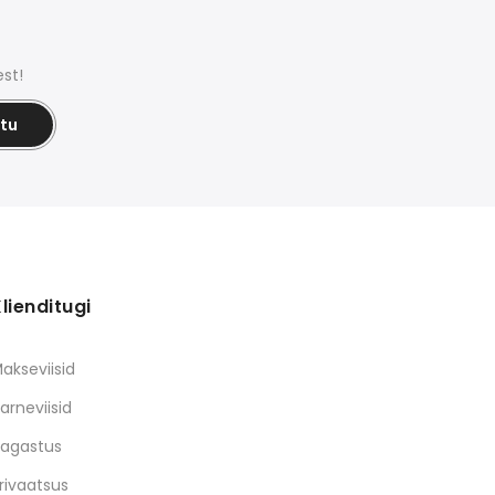
st!
itu
lienditugi
akseviisid
arneviisid
agastus
rivaatsus