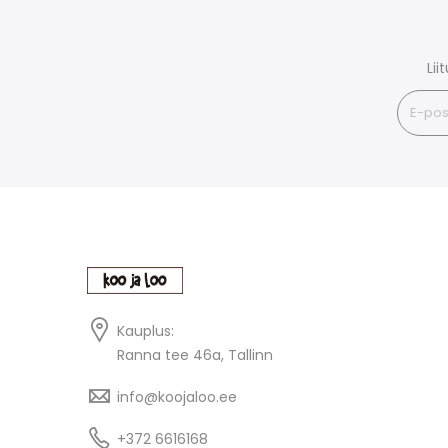
Li
Kauplus:
Ranna tee 46a, Tallinn
info@koojaloo.ee
+372 6616168