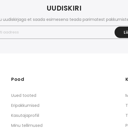
UUDISKIRI
itu uudiskirjaga et saada esimesena teada parimatest pakkumiste
Li
Pood
K
Uued tooted
M
Eripakkumised
T
Kasutajaprofiil
T
Minu tellimused
P