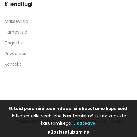
Klienditugi
Makseviisid
Tarneviisid
Tagastus
Privaatsus
Kontakt
Et teid paremini teenindada, siis kasutame küpsiseid.
Koo ja Loo OÜ | reg.nr 12796694 | kmkr EE101773663 |
Jätkates selle veebilehe kasutamist nõustute küpsiste
info@koojaloo.ee | 6616168 | Ranna tee 46a, Tallinn
kasutamisega.
Lisateave
.
Küpsiste lubamine