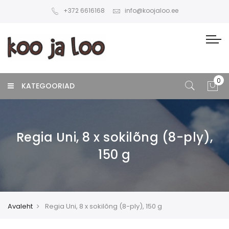
+372 6616168
info@koojaloo.ee
KATEGOORIAD
Regia Uni, 8 x sokilõng (8-ply),
150 g
Avaleht
Regia Uni, 8 x sokilõng (8-ply), 150 g