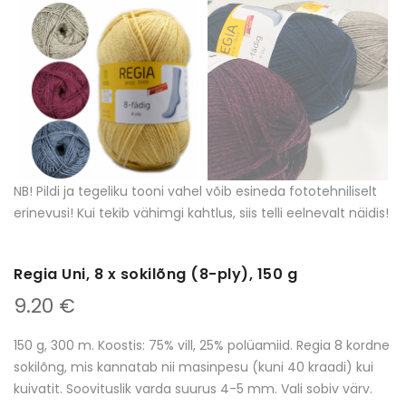
NB! Pildi ja tegeliku tooni vahel võib esineda fototehniliselt
erinevusi! Kui tekib vähimgi kahtlus, siis telli eelnevalt näidis!
Regia Uni, 8 x sokilõng (8-ply), 150 g
9.20 €
150 g, 300 m. Koostis: 75% vill, 25% polüamiid. Regia 8 kordne
sokilõng, mis kannatab nii masinpesu (kuni 40 kraadi) kui
kuivatit. Soovituslik varda suurus 4-5 mm. Vali sobiv värv.