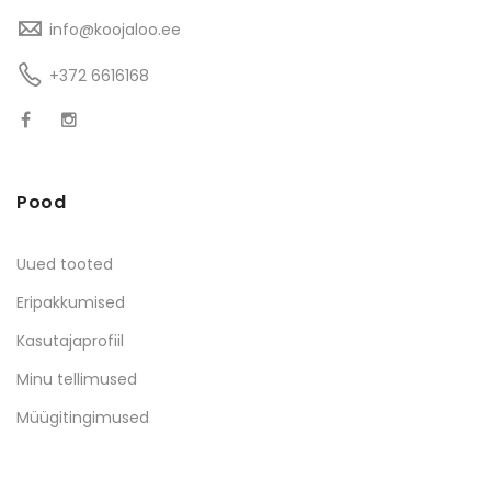
info@koojaloo.ee
+372 6616168
Pood
Uued tooted
Eripakkumised
Kasutajaprofiil
Minu tellimused
Müügitingimused